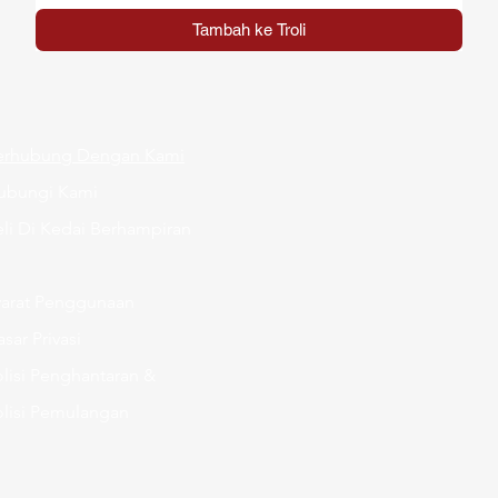
Tambah ke Troli
erhubung Dengan Kami
ubungi Kami
li Di Kedai Berhampiran
yarat Penggunaan
sar Privasi
lisi Penghantaran &
olisi Pemulangan