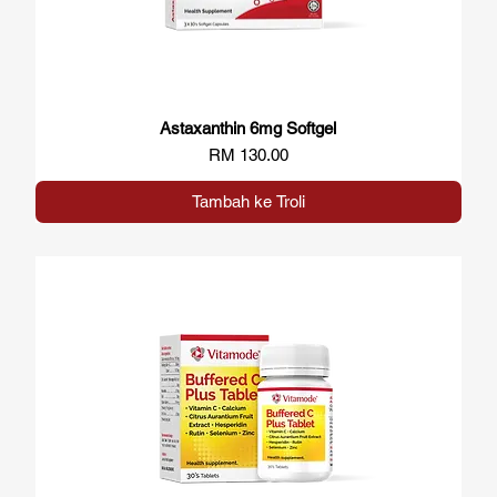
Astaxanthin 6mg Softgel
Paparan Segera
Harga
RM 130.00
Tambah ke Troli