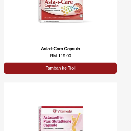
Asta-i-Care Capsule
Paparan Segera
Harga
RM 119.00
Tambah ke Troli