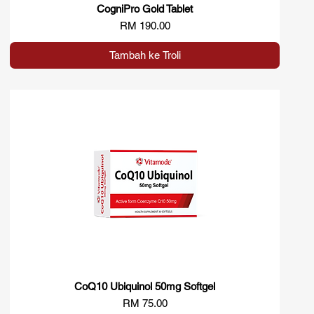
CogniPro Gold Tablet
Paparan Segera
Harga
RM 190.00
Tambah ke Troli
CoQ10 Ubiquinol 50mg Softgel
Paparan Segera
Harga
RM 75.00