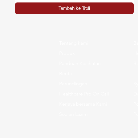
Tambah ke Troli
Tentang kami
B
Produk
H
Panduan
Kesihatan
Be
Berita
Perundingan
S
Healthcare Pro On Call
Da
Kerjaya bersama Kami
Po
Soalan Lazim
P