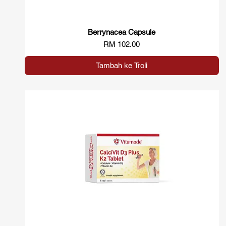
Berrynacea Capsule
Paparan Segera
Harga
RM 102.00
Tambah ke Troli