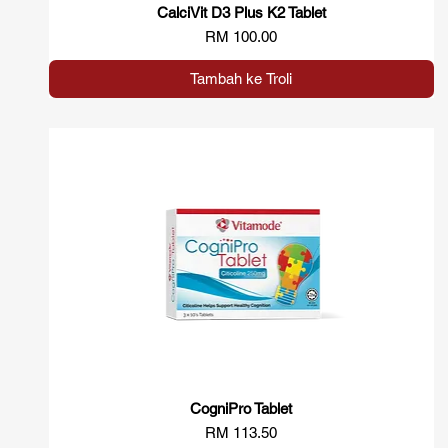
CalciVit D3 Plus K2 Tablet
Paparan Segera
Harga
RM 100.00
Tambah ke Troli
CogniPro Tablet
Paparan Segera
Harga
RM 113.50