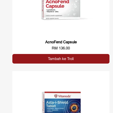
AcnoFend Capsule
Paparan Segera
Harga
RM 136.00
Tambah ke Troli