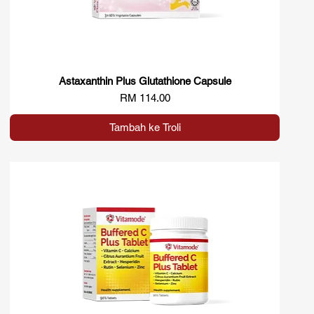
Astaxanthin Plus Glutathione Capsule
Paparan Segera
Harga
RM 114.00
Tambah ke Troli