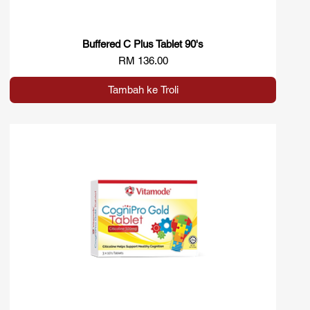
Buffered C Plus Tablet 90's
Paparan Segera
Harga
RM 136.00
Tambah ke Troli