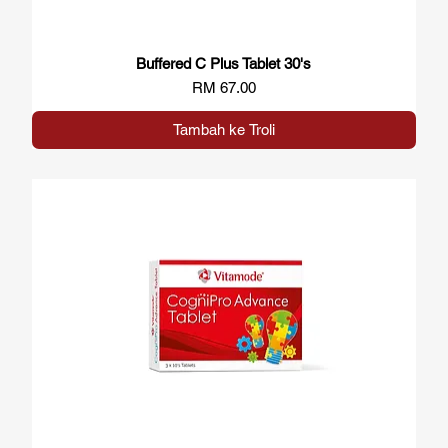
Buffered C Plus Tablet 30's
Paparan Segera
Harga
RM 67.00
Tambah ke Troli