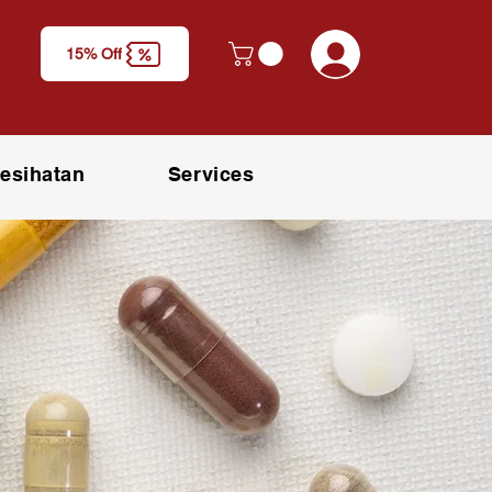
y
Log Masuk
15% Off
M)
esihatan
Services