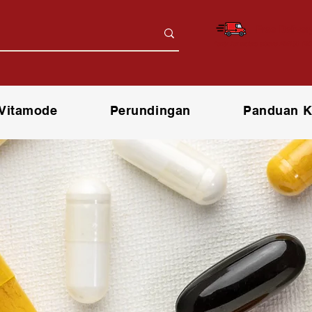
Free Deliver
*only for orders above RM150 (W.
t Vitamode
Perundingan
Panduan K