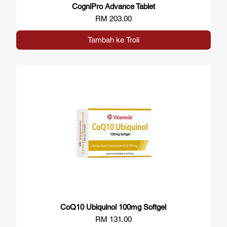
CogniPro Advance Tablet
Paparan Segera
Harga
RM 203.00
Tambah ke Troli
CoQ10 Ubiquinol 100mg Softgel
Paparan Segera
Harga
RM 131.00