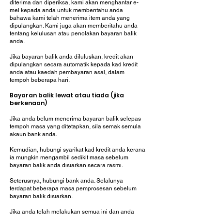
diterima dan diperiksa, kami akan menghantar e-
mel kepada anda untuk memberitahu anda
bahawa kami telah menerima item anda yang
dipulangkan. Kami juga akan memberitahu anda
tentang kelulusan atau penolakan bayaran balik
anda.
Jika bayaran balik anda diluluskan, kredit akan
dipulangkan secara automatik kepada kad kredit
anda atau kaedah pembayaran asal, dalam
tempoh beberapa hari.
Bayaran balik lewat atau tiada (jika
berkenaan)
Jika anda belum menerima bayaran balik selepas
tempoh masa yang ditetapkan, sila semak semula
akaun bank anda.
Kemudian, hubungi syarikat kad kredit anda kerana
ia mungkin mengambil sedikit masa sebelum
bayaran balik anda disiarkan secara rasmi.
Seterusnya, hubungi bank anda. Selalunya
terdapat beberapa masa pemprosesan sebelum
bayaran balik disiarkan.
Jika anda telah melakukan semua ini dan anda