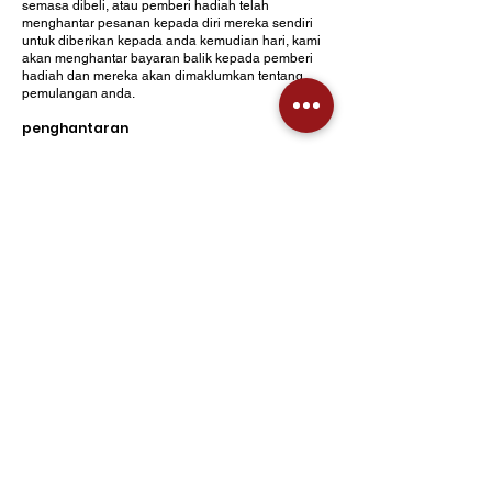
semasa dibeli, atau pemberi hadiah telah
menghantar pesanan kepada diri mereka sendiri
untuk diberikan kepada anda kemudian hari, kami
akan menghantar bayaran balik kepada pemberi
hadiah dan mereka akan dimaklumkan tentang
pemulangan anda.
penghantaran
Untuk memulangkan produk anda, sila hantarkan
produk anda ke:
Bangunan Medispec, B-1-07, Block B, Jalan
SS25/22 Mayang Avenue, Taman Mayang, 47301
Petaling Jaya, Malaysia.
Anda akan bertanggungjawab untuk membayar
kos penghantaran anda sendiri untuk
memulangkan item anda. Kos penghantaran tidak
akan dikembalikan. Jika anda menerima bayaran
balik, kos penghantaran pemulangan akan ditolak
daripada bayaran balik anda.
Bergantung pada tempat tinggal anda, masa yang
mungkin diambil untuk produk yang ditukar anda
sampai kepada anda mungkin berbeza-beza.
Jika anda menghantar item melebihi RM250 atau