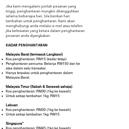
Jika kami mengalami jumlah pesanan yang
tinggi, penghantaran mungkin ditangguhkan
selama beberapa hari. Sila berikan hari
tambahan untuk penghantaran. Kami akan
menghubungi anda melalui e-mel atau telefon
jika kelewatan yang ketara dalam penghantaran
pesanan anda dijangkakan.
KADAR PENGHANTARAN
Malaysia Barat (termasuk Langkawi)
Kos penghantaran:
​
RM15 (kadar tetap)
Penghantaran percuma:
​
Belanja RM150 dan ke
atas dalam satu transaksi.
Hanya terpakai untuk penghantaran dalam
Malaysia Barat.
Malaysia Timur (Sabah & Sarawak sahaja)
Kos penghantaran:
​
RM30 (1kg ke bawah)
Untuk setiap tambahan 1kg: RM15
Labuan
Kos penghantaran:
​
RM30 (1kg ke bawah)
Untuk setiap tambahan 1kg: RM15
Singapura*
Kos penghantaran:
​
RM45 (1kg ke bawah)