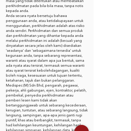
masa yang tidak ditentukan atau membatalkan
perkhidmatan pada bila-bila masa, tanpa notis
kepada anda.
Anda secara nyata bersetuju bahawa
penggunaan anda, atau ketidakupayaan untuk
menggunakan, perkhidmatan adalah atas risiko
anda sendiri. Perkhidmatan dan semua produk
dan perkhidmatan yang dihantar kepada anda
melalui perkhidmatan ini adalah (kecuali yang
dinyatakan secara jelas oleh kami) disediakan
'seadanya' dan 'sebagaimana tersedia' untuk
kegunaan anda, tanpa sebarang representasi,
waranti atau syarat dalam apa jua bentuk, sama
ada nyata atau tersirat, termasuk semua waranti
atau syarat tersirat kebolehdagangan, kualiti
boleh niaga, kesesuaian untuk tujuan tertentu,
ketahanan, tajuk dan bukan pelanggaran.
Medispec (M) Sdn Bhd, pengarah, pegawai,
pekerja, ahli gabungan, ejen, kontraktor, pelatih,
pembekal, penyedia perkhidmatan atau
pemberi lesen kami tidak akan
bertanggungjawab untuk sebarang kecederaan,
kerugian, tuntutan, atau sebarang langsung, tidak
langsung, sampingan, apa-apa jenis ganti rugi
punitif, khas atau berbangkit, termasuk, tanpa
had kehilangan keuntungan, kehilangan hasil,
kehilangan simpanan, kehilangan data, kos