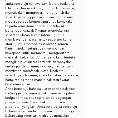
anda bersetuju bahawa kami boleh, pada bila-
bila masa, tanpa sekatan, mengedit, menyalin,
menerbitkan, mengedar, menterjemah dan
sebaliknya menggunakan dalam mana-mana
media apa-apa komen yang anda kemukakan
kepada kami. Kami berada dan tidak akan
bertanggungjawab (1) untuk mengekalkan
sebarang ulasan secara rahsia; (2) untuk
membayar pampasan untuk sebarang komen;
atau (3) untuk membalas sebarang komen.
Kami mungkin, tetapi tidak mempunyai
kewajipan untuk, memantau, mengedit atau
mengalih keluar kandungan yang kami tentukan
mengikut budi bicara kami adalah menyalahi
undang-undang, menyinggung, mengancam,
memfitnah, memfitnah, lucah, lucah atau
sebaliknya tidak menyenangkan atau melanggar
harta intelek mana-mana pihak atau Syarat
Perkhidmatan ini .
Anda bersetuju bahawa ulasan anda tidak akan
melanggar mana-mana hak mana-mana pihak
ketiga, termasuk hak cipta, tanda dagangan,
privasi, personaliti atau hak peribadi atau
proprietari yang lain. Anda seterusnya bersetuju
bahawa ulasan anda tidak akan mengandungi
bahan yang berunsur fitnah atau menyalahi