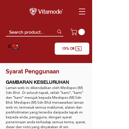
Free Delivery
15% Off
*only for orders above RM150 (W.M)
Syarat Penggunaan
GAMBARAN KESELURUHAN
Laman web ini dikendalikan oleh Medispec (M)
Sdn Bhd . Di seluruh tapak, istilah "kami", "kami"
dan "kami" merujuk kepada Medispec (M) Sdn
Bhd. Medispec (M) Sdn Bhd menawarkan laman
web ini, termasuk semua maklumat, alatan dan
perkhidmatan yang tersedia daripada tapak ini
kepada anda, pengguna, dengan syarat
penerimaan anda terhadap semua terma, syarat,
dasar dan notis yang dinyatakan di sini.