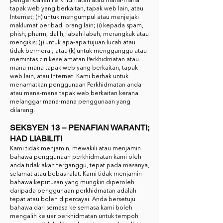
pengendalian Perkhidmatan atau mana-mana
tapak web yang berkaitan, tapak web lain, atau
Internet; (h) untuk mengumpul atau menjejaki
maklumat peribadi orang lain; (i) kepada spam,
phish, pharm, dalih, labah-labah, merangkak atau
mengikis; (j) untuk apa-apa tujuan lucah atau
tidak bermoral; atau (k) untuk mengganggu atau
memintas ciri keselamatan Perkhidmatan atau
mana-mana tapak web yang berkaitan, tapak
web lain, atau Internet. Kami berhak untuk
menamatkan penggunaan Perkhidmatan anda
atau mana-mana tapak web berkaitan kerana
melanggar mana-mana penggunaan yang
dilarang.
SEKSYEN 13 – PENAFIAN WARANTI;
HAD LIABILITI
Kami tidak menjamin, mewakili atau menjamin
bahawa penggunaan perkhidmatan kami oleh
anda tidak akan terganggu, tepat pada masanya,
selamat atau bebas ralat. Kami tidak menjamin
bahawa keputusan yang mungkin diperoleh
daripada penggunaan perkhidmatan adalah
tepat atau boleh dipercayai. Anda bersetuju
bahawa dari semasa ke semasa kami boleh
mengalih keluar perkhidmatan untuk tempoh