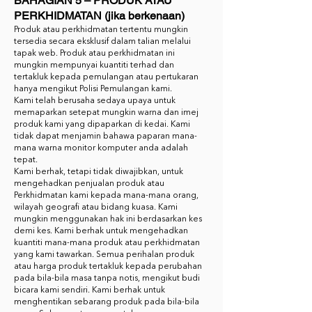
BAHAGIAN 5 – PRODUK ATAU
PERKHIDMATAN (jika berkenaan)
Produk atau perkhidmatan tertentu mungkin
tersedia secara eksklusif dalam talian melalui
tapak web. Produk atau perkhidmatan ini
mungkin mempunyai kuantiti terhad dan
tertakluk kepada pemulangan atau pertukaran
hanya mengikut Polisi Pemulangan kami.
Kami telah berusaha sedaya upaya untuk
memaparkan setepat mungkin warna dan imej
produk kami yang dipaparkan di kedai. Kami
tidak dapat menjamin bahawa paparan mana-
mana warna monitor komputer anda adalah
tepat.
Kami berhak, tetapi tidak diwajibkan, untuk
mengehadkan penjualan produk atau
Perkhidmatan kami kepada mana-mana orang,
wilayah geografi atau bidang kuasa. Kami
mungkin menggunakan hak ini berdasarkan kes
demi kes. Kami berhak untuk mengehadkan
kuantiti mana-mana produk atau perkhidmatan
yang kami tawarkan. Semua perihalan produk
atau harga produk tertakluk kepada perubahan
pada bila-bila masa tanpa notis, mengikut budi
bicara kami sendiri. Kami berhak untuk
menghentikan sebarang produk pada bila-bila