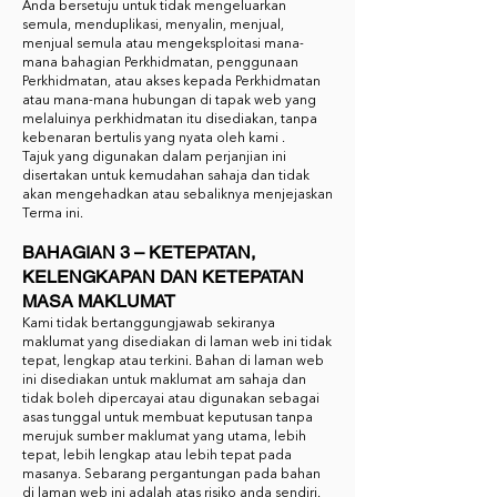
Anda bersetuju untuk tidak mengeluarkan
semula, menduplikasi, menyalin, menjual,
menjual semula atau mengeksploitasi mana-
mana bahagian Perkhidmatan, penggunaan
Perkhidmatan, atau akses kepada Perkhidmatan
atau mana-mana hubungan di tapak web yang
melaluinya perkhidmatan itu disediakan, tanpa
kebenaran bertulis yang nyata oleh kami .
Tajuk yang digunakan dalam perjanjian ini
disertakan untuk kemudahan sahaja dan tidak
akan mengehadkan atau sebaliknya menjejaskan
Terma ini.
BAHAGIAN 3 – KETEPATAN,
KELENGKAPAN DAN KETEPATAN
MASA MAKLUMAT
Kami tidak bertanggungjawab sekiranya
maklumat yang disediakan di laman web ini tidak
tepat, lengkap atau terkini. Bahan di laman web
ini disediakan untuk maklumat am sahaja dan
tidak boleh dipercayai atau digunakan sebagai
asas tunggal untuk membuat keputusan tanpa
merujuk sumber maklumat yang utama, lebih
tepat, lebih lengkap atau lebih tepat pada
masanya. Sebarang pergantungan pada bahan
di laman web ini adalah atas risiko anda sendiri.