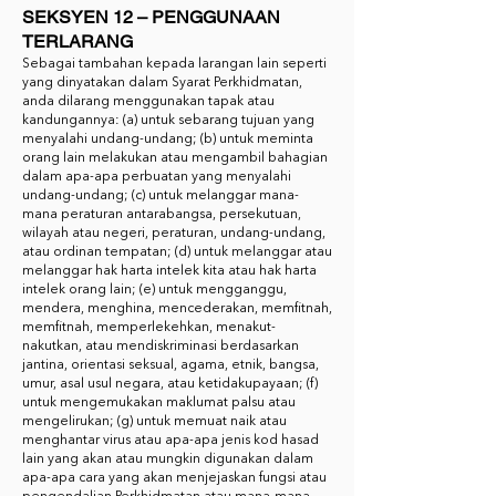
SEKSYEN 12 – PENGGUNAAN
TERLARANG
Sebagai tambahan kepada larangan lain seperti
yang dinyatakan dalam Syarat Perkhidmatan,
anda dilarang menggunakan tapak atau
kandungannya: (a) untuk sebarang tujuan yang
menyalahi undang-undang; (b) untuk meminta
orang lain melakukan atau mengambil bahagian
dalam apa-apa perbuatan yang menyalahi
undang-undang; (c) untuk melanggar mana-
mana peraturan antarabangsa, persekutuan,
wilayah atau negeri, peraturan, undang-undang,
atau ordinan tempatan; (d) untuk melanggar atau
melanggar hak harta intelek kita atau hak harta
intelek orang lain; (e) untuk mengganggu,
mendera, menghina, mencederakan, memfitnah,
memfitnah, memperlekehkan, menakut-
nakutkan, atau mendiskriminasi berdasarkan
jantina, orientasi seksual, agama, etnik, bangsa,
umur, asal usul negara, atau ketidakupayaan; (f)
untuk mengemukakan maklumat palsu atau
mengelirukan; (g) untuk memuat naik atau
menghantar virus atau apa-apa jenis kod hasad
lain yang akan atau mungkin digunakan dalam
apa-apa cara yang akan menjejaskan fungsi atau