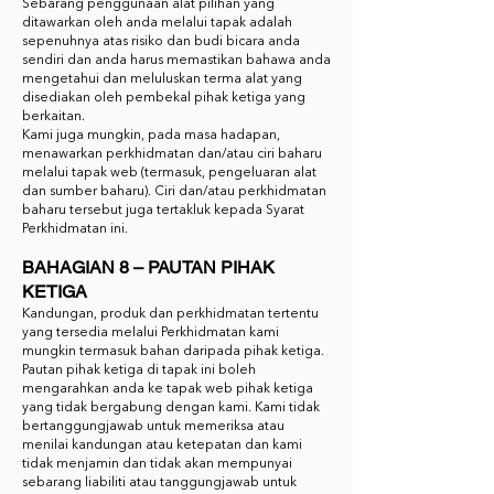
Sebarang penggunaan alat pilihan yang
ditawarkan oleh anda melalui tapak adalah
sepenuhnya atas risiko dan budi bicara anda
sendiri dan anda harus memastikan bahawa anda
mengetahui dan meluluskan terma alat yang
disediakan oleh pembekal pihak ketiga yang
berkaitan.
Kami juga mungkin, pada masa hadapan,
menawarkan perkhidmatan dan/atau ciri baharu
melalui tapak web (termasuk, pengeluaran alat
dan sumber baharu). Ciri dan/atau perkhidmatan
baharu tersebut juga tertakluk kepada Syarat
Perkhidmatan ini.
BAHAGIAN 8 – PAUTAN PIHAK
KETIGA
Kandungan, produk dan perkhidmatan tertentu
yang tersedia melalui Perkhidmatan kami
mungkin termasuk bahan daripada pihak ketiga.
Pautan pihak ketiga di tapak ini boleh
mengarahkan anda ke tapak web pihak ketiga
yang tidak bergabung dengan kami. Kami tidak
bertanggungjawab untuk memeriksa atau
menilai kandungan atau ketepatan dan kami
tidak menjamin dan tidak akan mempunyai
sebarang liabiliti atau tanggungjawab untuk