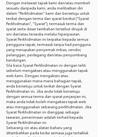
Dengan melawati tapak kami dan/atau membeli
sesuatu daripada kami, anda melibatkan diri
dalam “Perkhidmatan” kami dan bersetuju untuk
terikat dengan terma dan syarat berikut (“Syarat
Perkhidmatan”, “Syarat”), termasuk terma dan
syarat serta dasar tambahan tersebut dirujuk di
sini dan/atau tersedia melalui hiperpautan.
Syarat Perkhidmatan ini terpakai kepada semua
pengguna tapak, termasuk tanpa had pengguna
yang merupakan penyemak imbas, vendor,
pelanggan, pedagang dan/atau penyumbang
kandungan.
Sila baca Syarat Perkhidmatan ini dengan teliti
sebelum mengakses atau menggunakan tapak
web kami. Dengan mengakses atau
menggunakan mana-mana bahagian tapak,
anda bersetuju untuk terikat dengan Syarat
Perkhidmatan ini. Jika anda tidak bersetuju
dengan semua terma dan syarat perjanjian ini,
maka anda tidak boleh mengakses tapak web
atau menggunakan sebarang perkhidmatan. Jika
Syarat Perkhidmatan ini dianggap sebagai
tawaran, penerimaan adalah terhad kepada
Syarat Perkhidmatan ini.
Sebarang ciri atau alatan baharu yang
ditambahkan pada kedai semasa juga tertakluk