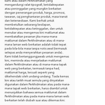
kami atau dalam Perkhidmatan yang
mengandungi ralat tipografi, ketidaktepatan
atau peninggalan yang mungkin berkaitan
dengan penerangan produk, harga, promosi,
tawaran, caj penghantaran produk, masa transit
dan ketersediaan. Kami berhak untuk
membetulkan sebarang kesilapan,
ketidaktepatan atau ketinggalan, dan untuk
menukar atau mengemas kini maklumat atau
membatalkan pesanan jika mana-mana
maklumat dalam Perkhidmatan atau di mana-
mana laman web berkaitan adalah tidak tepat
pada bila-bila masa tanpa notis awal (termasuk
selepas anda menyerahkan pesanan anda) .
Kami tidak bertanggungjawab untuk mengemas
kini, meminda atau menjelaskan maklumat
dalam Perkhidmatan atau di mana-mana tapak
web yang berkaitan, termasuk tanpa had,
maklumat harga, kecuali seperti yang
dikehendaki oleh undang-undang. Tiada kemas
kini atau tarikh muat semula yang dinyatakan
digunakan dalam Perkhidmatan atau pada mana-
mana tapak web berkaitan, harus diambil untuk
menunjukkan bahawa semua maklumat dalam
Perkhidmatan atau pada mana-mana laman web
berkaitan telah diubah suai atau dikemas kini.