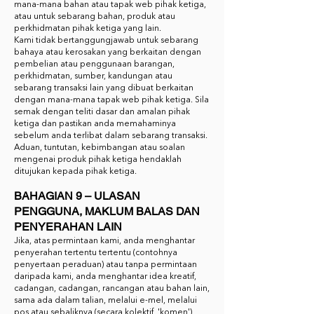
mana-mana bahan atau tapak web pihak ketiga,
atau untuk sebarang bahan, produk atau
perkhidmatan pihak ketiga yang lain.
Kami tidak bertanggungjawab untuk sebarang
bahaya atau kerosakan yang berkaitan dengan
pembelian atau penggunaan barangan,
perkhidmatan, sumber, kandungan atau
sebarang transaksi lain yang dibuat berkaitan
dengan mana-mana tapak web pihak ketiga. Sila
semak dengan teliti dasar dan amalan pihak
ketiga dan pastikan anda memahaminya
sebelum anda terlibat dalam sebarang transaksi.
Aduan, tuntutan, kebimbangan atau soalan
mengenai produk pihak ketiga hendaklah
ditujukan kepada pihak ketiga.
BAHAGIAN 9 – ULASAN
PENGGUNA, MAKLUM BALAS DAN
PENYERAHAN LAIN
Jika, atas permintaan kami, anda menghantar
penyerahan tertentu tertentu (contohnya
penyertaan peraduan) atau tanpa permintaan
daripada kami, anda menghantar idea kreatif,
cadangan, cadangan, rancangan atau bahan lain,
sama ada dalam talian, melalui e-mel, melalui
pos atau sebaliknya (secara kolektif, 'komen'),