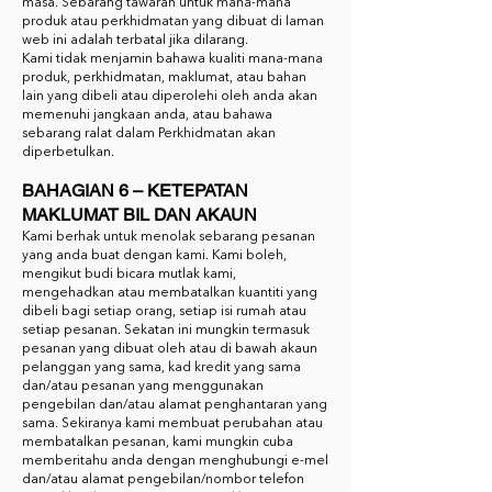
masa. Sebarang tawaran untuk mana-mana
produk atau perkhidmatan yang dibuat di laman
web ini adalah terbatal jika dilarang.
Kami tidak menjamin bahawa kualiti mana-mana
produk, perkhidmatan, maklumat, atau bahan
lain yang dibeli atau diperolehi oleh anda akan
memenuhi jangkaan anda, atau bahawa
sebarang ralat dalam Perkhidmatan akan
diperbetulkan.
BAHAGIAN 6 – KETEPATAN
MAKLUMAT BIL DAN AKAUN
Kami berhak untuk menolak sebarang pesanan
yang anda buat dengan kami. Kami boleh,
mengikut budi bicara mutlak kami,
mengehadkan atau membatalkan kuantiti yang
dibeli bagi setiap orang, setiap isi rumah atau
setiap pesanan. Sekatan ini mungkin termasuk
pesanan yang dibuat oleh atau di bawah akaun
pelanggan yang sama, kad kredit yang sama
dan/atau pesanan yang menggunakan
pengebilan dan/atau alamat penghantaran yang
sama. Sekiranya kami membuat perubahan atau
membatalkan pesanan, kami mungkin cuba
memberitahu anda dengan menghubungi e-mel
dan/atau alamat pengebilan/nombor telefon