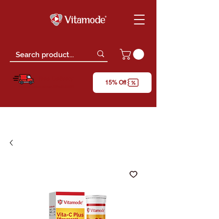
Free Delivery
15% Off
*only for orders above RM150 (W.M)