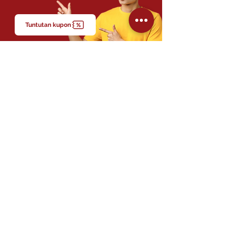
Tuntutan kupon
Tentang kami
Produk
Panduan
Kesihatan
Berita
Perundingan
Healthcare Pro On Call
Kerjaya bersama Kami
Soalan Lazim
Berhubung Dengan Kami
Hubungi Kami