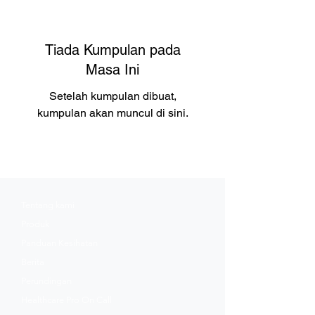
Tiada Kumpulan pada
Masa Ini
Setelah kumpulan dibuat,
kumpulan akan muncul di sini.
Tentang kami
Produk
Panduan
Kesihatan
Berita
Perundingan
Healthcare Pro On Call