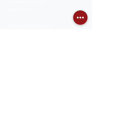
Kerjaya bersama Kami
Soalan Lazim
Berhubung Dengan Kami
Hubungi Kami
Beli Di Kedai Berhampiran
Syarat Penggunaan
Dasar Privasi
Polisi Penghantaran &
Polisi Pemulangan
Hak Cipta©2022 Vitamode®. Hak cipta
terpelihara.
Kami menerima kaedah pembayaran berikut