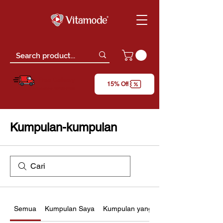
Free Delivery
15% Off
*only for orders above RM150 (W.M)
Kumpulan-kumpulan
Semua
Kumpulan Saya
Kumpulan yang Dicadangkan