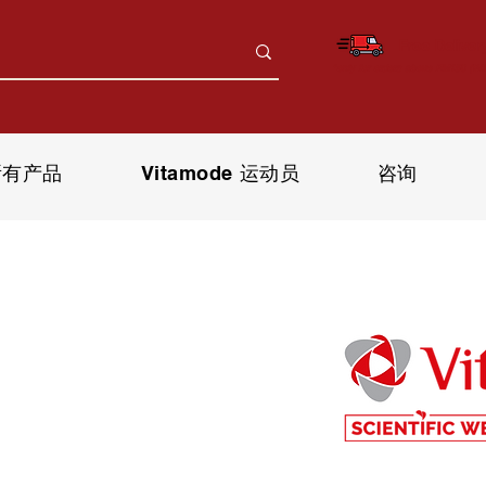
Free Deliver
*only for orders above RM150 (W.
所有产品
Vitamode 运动员
咨询