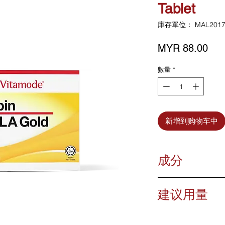
Tablet
庫存單位： MAL2017
價
MYR 88.00
格
數量
*
新增到购物车中
成分
每粒含有:
建议用量
甲钴胺 (维生素 B12
硫辛酸……………
盐酸硫胺…………..
成人：饭前服用1粒