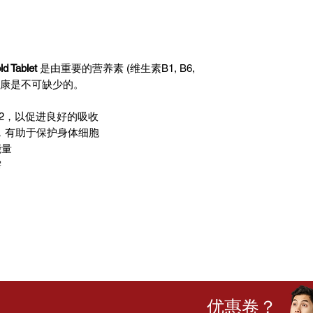
(
提供79mg维生素
盐酸吡哆醇……..
警告：
(提供82mg维生素
如果您正在服用其
的医生/药剂师。 
或副作用。
d Tablet
是由重要的营养素 (维生素B1, B6,
体健康是不可缺少的。
12，以促进良好的吸收
化剂，有助于保护身体细胞
能量
需
优惠卷？