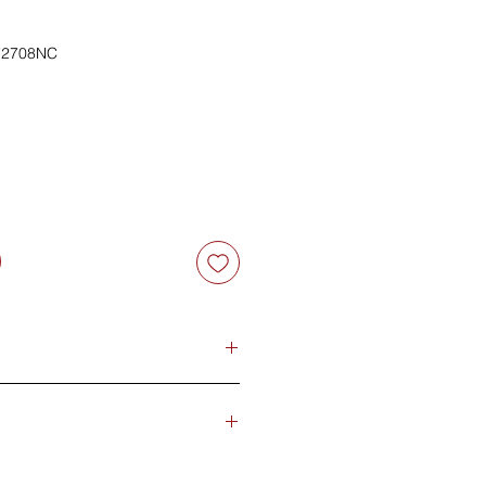
2708NC
)………......500mcg
………………200mg
……………...100mg
，每日一次。