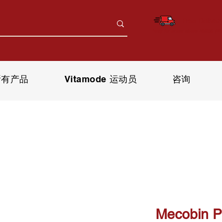
Free Deliver
*only for orders above RM150 (W.
所有产品
Vitamode 运动员
咨询
Mecobin P