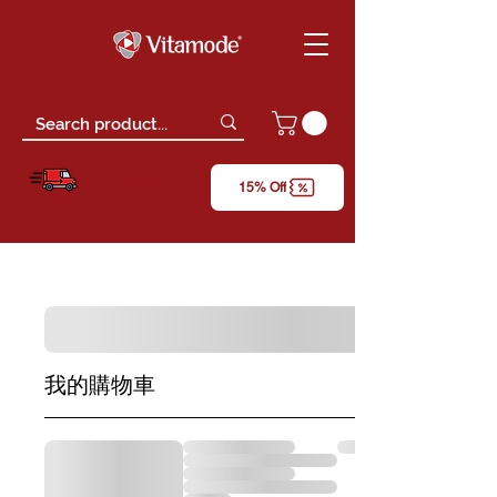
Free Delivery
15% Off
*only for orders above RM150 (W.M)
我的購物車